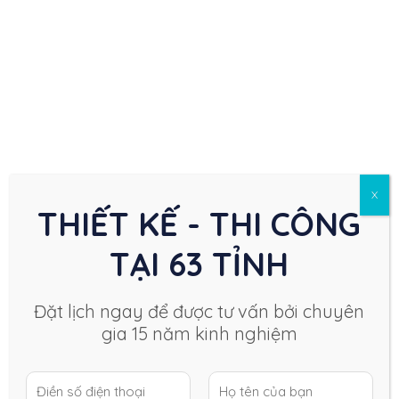
đầu tư.
3. Đơn vị thiết kế kiến trúc hàng đầu Công ty
TNHH đầu tư kiến trúc & nội thất Trí Gia
Công ty TNHH thiết kế và xây dựng
Trí Gia
là đơn vị
chuyên thiết kế kiến trúc, nội thất và thi công hàng
đầu khu vực Với nhiều năm kinh nghiệm của mình
cùng nhiều chuyên gia nổi tiếng trong ngành.
Trí Gia
đã có nhiều công trình được nhiều báo lớn giới thiệu:
X
THIẾT KẾ - THI CÔNG
TẠI 63 TỈNH
Đặt lịch ngay để được tư vấn bởi chuyên
gia 15 năm kinh nghiệm