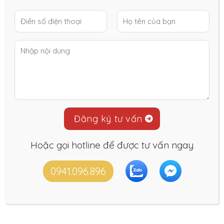
Hoặc gọi hotline để được tư vấn ngay
Liên hệ với chúng tôi
0941.096.896
Nếu bạn cũng mong muốn sở hữu một
không gian
sống đẳng cấp và khác biệt
, hãy để
Nội Thất Trí
Gia
đồng hành cùng bạn.
Hotline: 0383855608