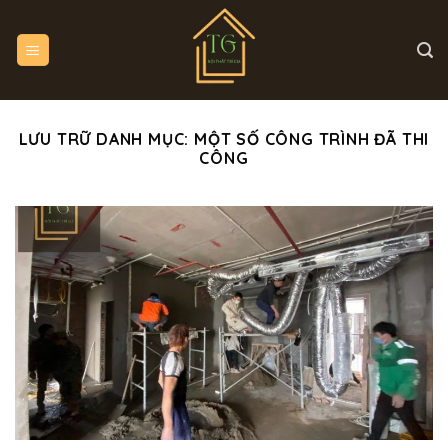
Bỏ
qua
nội
dung
LƯU TRỮ DANH MỤC:
MỘT SỐ CÔNG TRÌNH ĐÃ THI
CÔNG