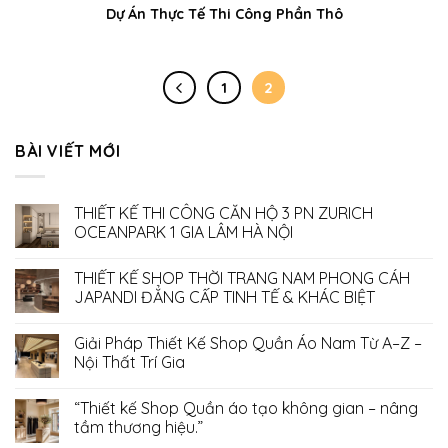
Dự Án Thực Tế Thi Công Phần Thô
1
2
BÀI VIẾT MỚI
THIẾT KẾ THI CÔNG CĂN HỘ 3 PN ZURICH
OCEANPARK 1 GIA LÂM HÀ NỘI
Không
có
THIẾT KẾ SHOP THỜI TRANG NAM PHONG CÁH
bình
luận
JAPANDI ĐẲNG CẤP TINH TẾ & KHÁC BIỆT
ở
THIẾT
Không
KẾ
có
Giải Pháp Thiết Kế Shop Quần Áo Nam Từ A–Z –
THI
bình
CÔNG
luận
Nội Thất Trí Gia
CĂN
ở
HỘ
THIẾT
Không
3
KẾ
có
“Thiết kế Shop Quần áo tạo không gian – nâng
PN
SHOP
bình
ZURICH
THỜI
luận
tầm thương hiệu.”
OCEANPARK
TRANG
ở
1
NAM
Giải