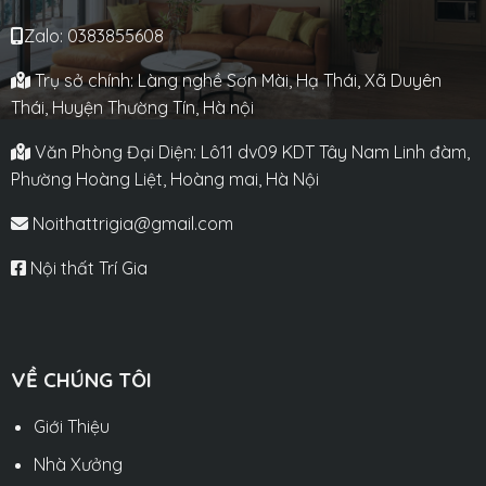
Zalo: 0383855608
Trụ sở chính: Làng nghề Sơn Mài, Hạ Thái, Xã Duyên
Thái, Huyện Thường Tín, Hà nội
Văn Phòng Đại Diện: Lô11 dv09 KDT Tây Nam Linh đàm,
Phường Hoàng Liệt, Hoàng mai, Hà Nội
Noithattrigia@gmail.com
Nội thất Trí Gia
VỀ CHÚNG TÔI
Giới Thiệu
Nhà Xưởng